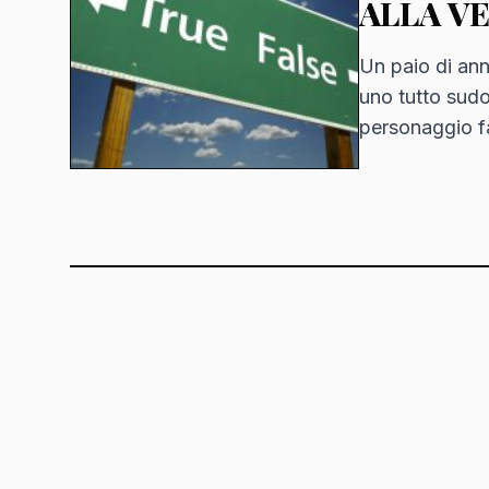
ALLA V
Un paio di ann
uno tutto sud
personaggio f