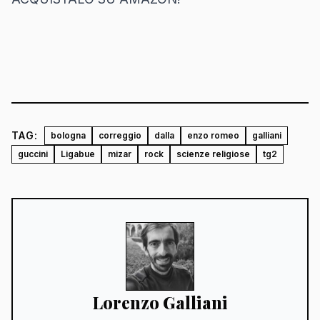
TAG:
bologna
correggio
dalla
enzo romeo
galliani
guccini
Ligabue
mizar
rock
scienze religiose
tg2
Lorenzo Galliani