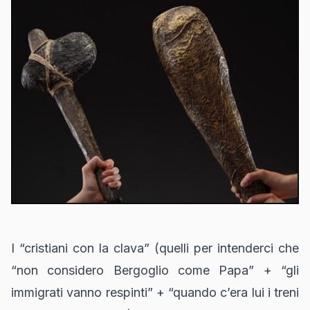
I “cristiani con la clava” (quelli per intenderci che
“non considero Bergoglio come Papa” + “gli
immigrati vanno respinti” + “quando c’era lui i treni