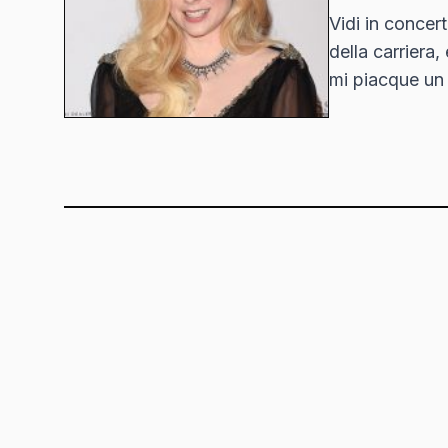
Vidi in concer
della carriera
mi piacque un