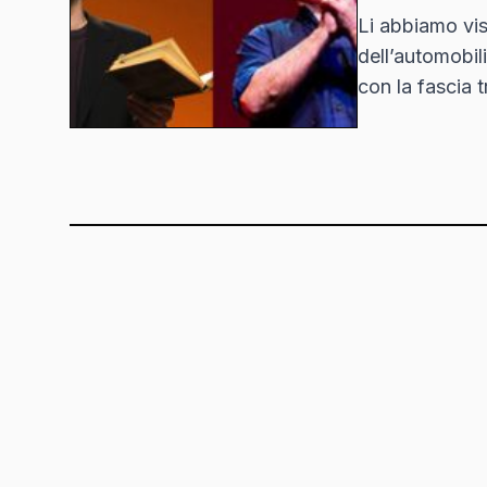
Li abbiamo vist
dell’automobil
con la fascia 
comune di Ron