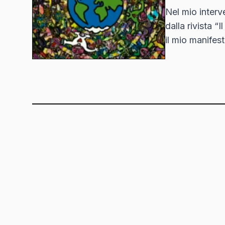
Nel mio interv
dalla rivista “
il mio manifes
essere…