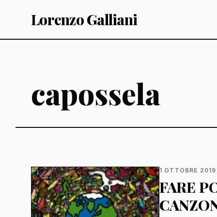
Lorenzo Galliani
capossela
1 OTTOBRE 2019
FARE P
CANZON